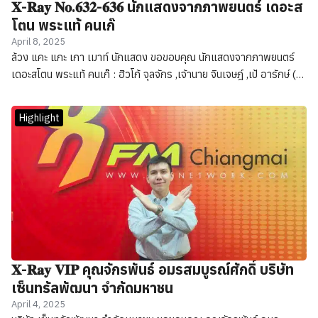
𝐗-𝐑𝐚𝐲 𝐍𝐨.𝟔𝟑𝟐-𝟔𝟑𝟔 นักแสดงจากภาพยนตร์ เดอะส
โตน พระแท้ คนเก๊
April 8, 2025
ล้วง แคะ แกะ เกา เมาท์ นักแสดง ขอขอบคุณ นักแสดงจากภาพยนตร์
เดอะสโตน พระแท้ คนเก๊ : ฮิวโก้ จุลจักร ,เจ้านาย จินเจษฎ์ ,เป้ อารักษ์ (ผู้
กำกับ) ,บี วุฒิพงษ์ (ผู้กำกับ)
Highlight
𝐗-𝐑𝐚𝐲 𝐕𝐈𝐏 คุณจักรพันธ์ อมรสมบูรณ์ศักดิ์ บริษัท
เซ็นทรัลพัฒนา จำกัดมหาชน
April 4, 2025