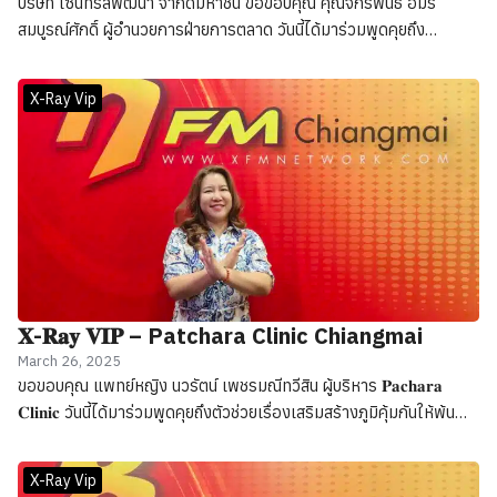
บริษัท เซ็นทรัลพัฒนา จำกัดมหาชน ขอขอบคุณ คุณจักรพันธ์ อมร
สมบูรณ์ศักดิ์ ผู้อำนวยการฝ่ายการตลาด วันนี้ได้มาร่วมพูดคุยถึง
กิจกรรม “จักรวาลกาแฟที่ใหญ่ที่สุดในภาคเหนือ” 𝐓𝐡𝐚𝐢𝐥𝐚𝐧𝐝 𝐂𝐨𝐟𝐟𝐞𝐞
𝐇𝐮𝐛 𝟐𝟎𝟐𝟓 ที่ศูนย์การค้าเซ็นทรัล เชียงใหม่ (เซ็นเฟส)
X-Ray Vip
𝐗-𝐑𝐚𝐲 𝐕𝐈𝐏 – Patchara Clinic Chiangmai
March 26, 2025
ขอขอบคุณ แพทย์หญิง นวรัตน์ เพชรมณีทวีสิน ผู้บริหาร 𝐏𝐚𝐜𝐡𝐚𝐫𝐚
𝐂𝐥𝐢𝐧𝐢𝐜 วันนี้ได้มาร่วมพูดคุยถึงตัวช่วยเรื่องเสริมสร้างภูมิคุ้มกันให้พ้น
จากฝุ่น PM 2.5 โดยทางพชรคลินิกมีตัวช่วยที่ดีสำหรับคนที่เป็นหวัดง่าย
เป็นภูมิแพ้ พร้อมวิธีดูแลตัวเอง และบอกถึงโปรโมชันพิเศษในเดือนเกิด
X-Ray Vip
คลินิก