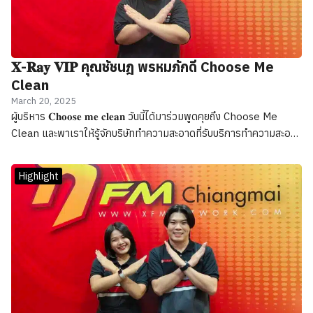
𝐗-𝐑𝐚𝐲 𝐕𝐈𝐏 คุณชัชนฎ พรหมภักดี Choose Me
Clean
March 20, 2025
ผู้บริหาร 𝐂𝐡𝐨𝐨𝐬𝐞 𝐦𝐞 𝐜𝐥𝐞𝐚𝐧 วันนี้ได้มาร่วมพูดคุยถึง Choose Me
Clean และพาเราให้รู้จักบริษัททำความสะอาดที่รับบริการทำความสะอาด
ที่มุ่งมั่นนำเสนอการบริการที่มีคุณภาพสูง สำหรับบ้าน ที่พัก และคอนโด
ด้วยทีมงานมืออาชีพที่มีประสบการณ์
Highlight