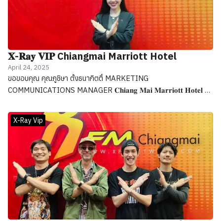
𝐗-𝐑𝐚𝐲 𝐕𝐈𝐏 Chiangmai Marriott Hotel
April 24, 2025
ขอขอบคุณ คุณภูชิษา ตั้งธนากิตติ์ MARKETING
COMMUNICATIONS MANAGER 𝐂𝐡𝐢𝐚𝐧𝐠 𝐌𝐚𝐢 𝐌𝐚𝐫𝐫𝐢𝐨𝐭𝐭 𝐇𝐨𝐭𝐞𝐥 วัน
นี้ได้มาร่วมพูดคุยถึง ฟาโวล่า ซันเดย์บรัชน์ ที่ เชฟลูก้าพร้อมเสิร์ฟความ
อร่อยแบบต้นตำรับอิตาเลียน การันตีด้วยมิชลินไกด์ 4 ปีซ้อน
X-Ray Vip