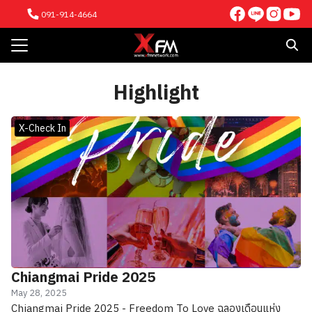
Skip
091-914-4664
to
content
Search
for:
Highlight
E
TENT
X-Check In
VE
 NETWORK
ICE
NTS
ACT US
Chiangmai Pride 2025
May 28, 2025
Chiangmai Pride 2025 - Freedom To Love ฉลองเดือนแห่ง