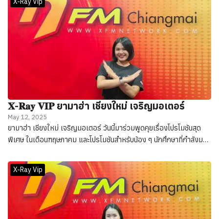
X-Ray Vip
รสชาติที่แท้จริงของอาหารจีนสไตล์เสฉวน กวางตุ้ง และไต้หวัน
𝐗-𝐑𝐚𝐲 𝐕𝐈𝐏 ยามาฮ่า เชียงใหม่ เจริญมอเตอร์
May 12, 2025
ยามาฮ่า เชียงใหม่ เจริญมอเตอร์ วันนี้มาร่วมพูดคุยเรื่องโปรโมชันสุด
พิเศษ ในเดือนฑฤษภาคม และโปรโมชันสำหรับน้อง ๆ นักศึกษาที่กำลังมอง
หารถเป็นของตัวเอง และเป็นผู้จำหน่ายรถจักยานยนต์ ยามาฮ่า ในจังหวัด
เชียงใหม่กว่า 60 ปี
X-Ray Vip