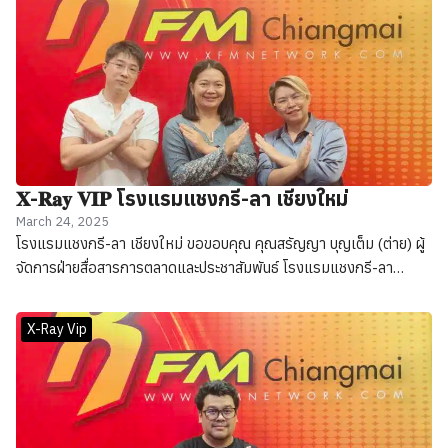
𝐗-𝐑𝐚𝐲 𝐕𝐈𝐏 โรงแรมแชงกรี-ลา เชียงใหม่
March 24, 2025
โรงแรมแชงกรี-ลา เชียงใหม่ ขอขอบคุณ คุณสรัญญา บุญเต็ม (ต่าย) ผู้
จัดการฝ่ายสื่อสารการตลาดและประชาสัมพันธ์ โรงแรมแชงกรี-ลา
เชียงใหม่ และตัวแทนจาก Warm Heart Biochar Life
X-Ray Vip