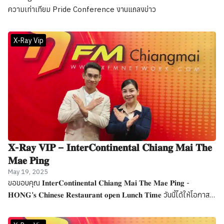
ความเท่าเทียม Pride Conference งานแถลงข่าว
X-Ray Vip
𝐗-𝐑𝐚𝐲 𝐕𝐈𝐏 – 𝐈𝐧𝐭𝐞𝐫𝐂𝐨𝐧𝐭𝐢𝐧𝐞𝐧𝐭𝐚𝐥 𝐂𝐡𝐢𝐚𝐧𝐠 𝐌𝐚𝐢 𝐓𝐡𝐞
𝐌𝐚𝐞 𝐏𝐢𝐧𝐠
May 19, 2025
ขอขอบคุณ 𝐈𝐧𝐭𝐞𝐫𝐂𝐨𝐧𝐭𝐢𝐧𝐞𝐧𝐭𝐚𝐥 𝐂𝐡𝐢𝐚𝐧𝐠 𝐌𝐚𝐢 𝐓𝐡𝐞 𝐌𝐚𝐞 𝐏𝐢𝐧𝐠 -
𝐇𝐎𝐍𝐆'𝐬 𝐂𝐡𝐢𝐧𝐞𝐬𝐞 𝐑𝐞𝐬𝐭𝐚𝐮𝐫𝐚𝐧𝐭 𝐨𝐩𝐞𝐧 𝐋𝐮𝐧𝐜𝐡 𝐓𝐢𝐦𝐞 วันนี้ได้ให้โอกาส
มาร่วมพูดคุยถึง ห้องอาหารจีนต้นตำรับที่ดีที่สุดในเชียงใหม่ ห้องอาหาร
HONG's Chinese Restaurant open Lunch Time ที่ได้ค้นพบ