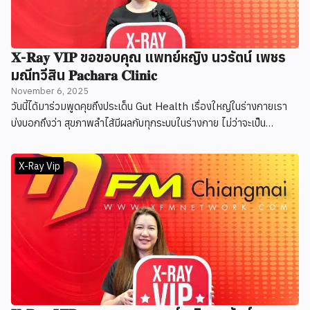
𝐗-𝐑𝐚𝐲 𝐕𝐈𝐏 ขอขอบคุณ แพทย์หญิง นวรัตน์ เพชร
มณีทวีสิน 𝐏𝐚𝐜𝐡𝐚𝐫𝐚 𝐂𝐥𝐢𝐧𝐢𝐜
November 6, 2025
วันนี้ได้มาร่วมพูดคุยถึงประเด็น Gut Health เรื่องใหญ่ในร่างกายเรา
บ่งบอกถึงว่า สุขภาพลำไส้มีผลกับทุกระบบในร่างกาย ไม่ว่าจะเป็น
ภูมิคุ้มกัน อารมณ์ หรือแม้แต่สมองของเราเอง
X-Ray Vip