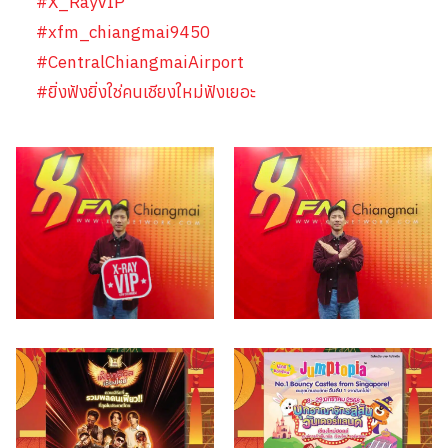
#X_RayVIP
#xfm_chiangmai9450
#CentralChiangmaiAirport
#ยิ่งฟังยิ่งใช่คนเชียงใหม่ฟังเยอะ