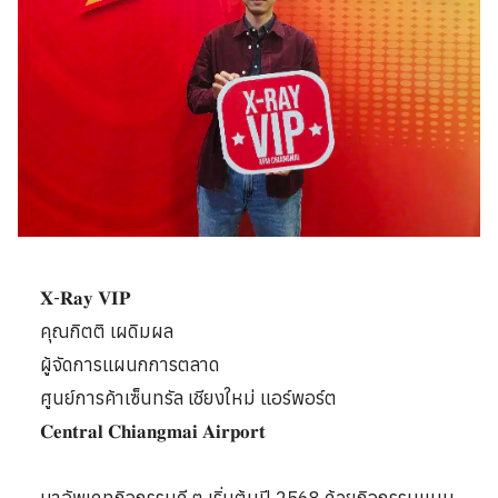
𝐗-𝐑𝐚𝐲 𝐕𝐈𝐏
คุณกิตติ เผดิมผล
ผู้จัดการแผนกการตลาด
ศูนย์การค้าเซ็นทรัล เชียงใหม่ แอร์พอร์ต
𝐂𝐞𝐧𝐭𝐫𝐚𝐥 𝐂𝐡𝐢𝐚𝐧𝐠𝐦𝐚𝐢 𝐀𝐢𝐫𝐩𝐨𝐫𝐭
มาอัพเดทกิจกรรมดี ๆ เริ่มต้นปี 2568 ด้วยกิจกรรมแบบ