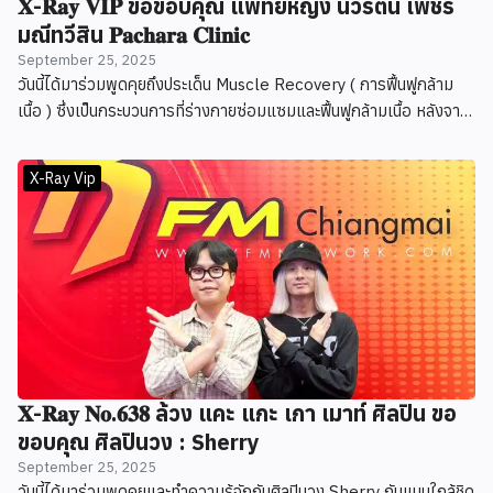
𝐗-𝐑𝐚𝐲 𝐕𝐈𝐏 ขอขอบคุณ แพทย์หญิง นวรัตน์ เพชร
มณีทวีสิน 𝐏𝐚𝐜𝐡𝐚𝐫𝐚 𝐂𝐥𝐢𝐧𝐢𝐜
September 25, 2025
วันนี้ได้มาร่วมพูดคุยถึงประเด็น Muscle Recovery ( การฟื้นฟูกล้าม
เนื้อ ) ซึ่งเป็นกระบวนการที่ร่างกายซ่อมแซมและฟื้นฟูกล้ามเนื้อ หลังจาก
การใช้งานหนัก ซึ่งสำคัญต่อทั้งสุขภาพ และชีวิตประจำวัน ที่หลายคน
อาจมองข้าม
X-Ray Vip
𝐗-𝐑𝐚𝐲 𝐍𝐨.𝟔𝟑𝟖 ล้วง แคะ แกะ เกา เมาท์ ศิลปิน ขอ
ขอบคุณ ศิลปินวง : Sherry
September 25, 2025
วันนี้ได้มาร่วมพูดคุยและทำความรู้จักกับศิลปินวง Sherry กันแบบใกล้ชิด