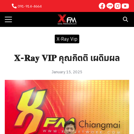
Skip
091-914-4664
to
content
Search
for:
X-Ray Vip
E
TENT
𝐗-𝐑𝐚𝐲 𝐕𝐈𝐏 คุณกิตติ เผดิมผล
VE
 NETWORK
January 15, 2025
ICE
NTS
ACT US