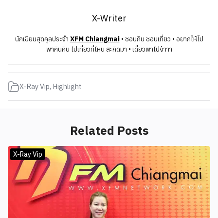
X-Writer
นักเขียนสุดคูลประจำ
XFM Chiangmai
• ชอบกิน ชอบเที่ยว • อยากให้ไป
พากินกิน ไปเที่ยวที่ไหน สะกิดมา • เดี๋ยวพาไปจ้าาา
X-Ray Vip
,
Highlight
Related Posts
X-Ray Vip